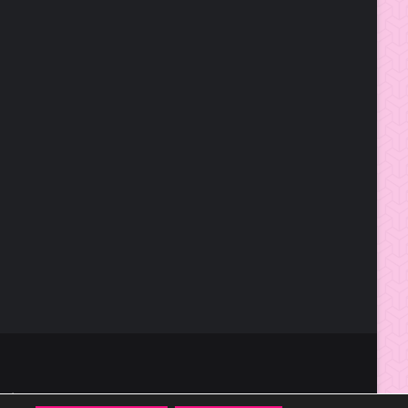
๓๑๑๒๐