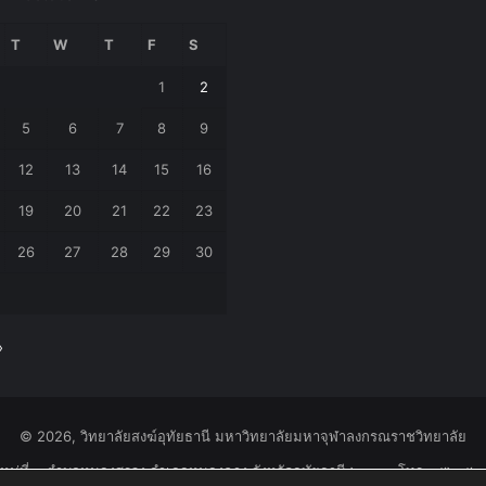
T
W
T
F
S
1
2
5
6
7
8
9
12
13
14
15
16
19
20
21
22
23
26
27
28
29
30
»
© 2026, วิทยาลัยสงฆ์อุทัยธานี มหาวิทยาลัยมหาจุฬาลงกรณราชวิทยาลัย
หมู่ที่ ๑ ตำบลหนองสรวง อำเภอหนองฉาง จังหวัดอุทัยธานี ๖๑๑๑๐ โทร.๐๕๖-๕