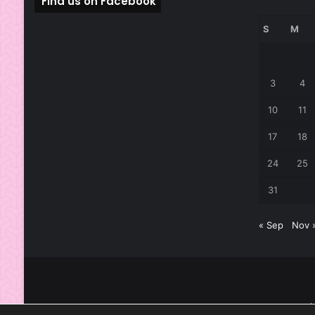
Find us on Facebook
S
M
3
4
10
11
17
18
24
25
31
« Sep
Nov 
๑๑๔ 