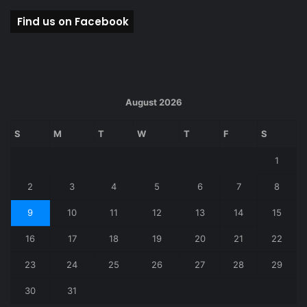
b
d
Find us on Facebook
o
o
o
n
k
August 2026
S
M
T
W
T
F
S
1
2
3
4
5
6
7
8
9
10
11
12
13
14
15
16
17
18
19
20
21
22
23
24
25
26
27
28
29
30
31