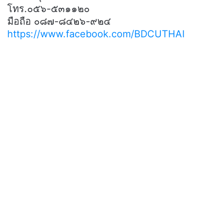
โทร.๐๕๖-๕๓๑๑๒๐
มือถือ ๐๘๗-๘๔๒๖-๙๒๔
https://www.facebook.com/BDCUTHAI