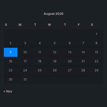
k
August 2026
S
M
T
W
T
F
S
1
2
3
4
5
6
7
8
9
10
11
12
13
14
15
16
17
18
19
20
21
22
23
24
25
26
27
28
29
30
31
« Nov