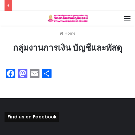
Home
กลุ่มงานการเงิน บัญชีและพัสดุ
F
M
E
S
a
a
m
h
c
st
ai
ar
e
o
l
e
b
d
Find us on Facebook
o
o
o
n