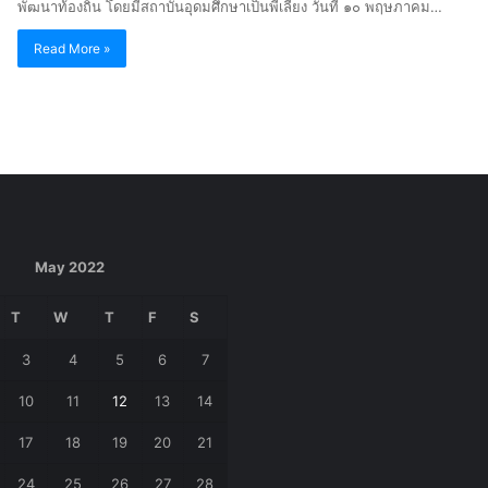
พัฒนาท้องถิ่น โดยมีสถาบันอุดมศึกษาเป็นพี่เลี้ยง วันที่ ๑๐ พฤษภาคม…
Read More »
May 2022
T
W
T
F
S
3
4
5
6
7
10
11
12
13
14
17
18
19
20
21
24
25
26
27
28