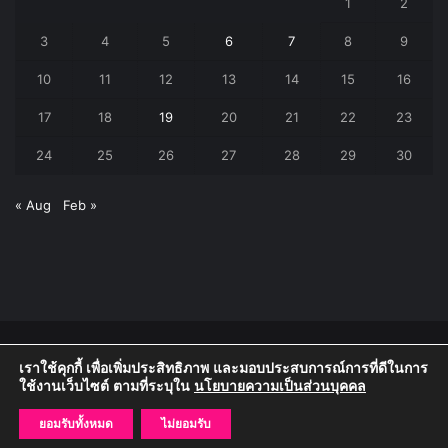
1
2
3
4
5
6
7
8
9
10
11
12
13
14
15
16
17
18
19
20
21
22
23
24
25
26
27
28
29
30
« Aug
Feb »
© 2026, วิทยาลัยสงฆ์อุทัยธานี มหาวิทยาลัยมหาจุฬาลงกรณราชวิทยาลัย
เราใช้คุกกี้ เพื่อเพิ่มประสิทธิภาพ และมอบประสบการณ์การที่ดีในการ
ใช้งานเว็บไซต์ ตามที่ระบุใน
นโยบายความเป็นส่วนบุคคล
๑๑๔ หมู่ที่ ๑ ตำบลหนองสรวง อำเภอหนองฉาง จังหวัดอุทัยธานี ๖๑๑๑๐
โทร.๐๕๖-๕๓๑๑๒๐
ยอมรับทั้งหมด
ไม่ยอมรับ