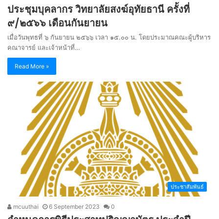
ประชุมบุคลากร วิทยาลัยสงฆ์อุทัยธานี ครั้งที่
๙/๒๕๖๖ เดือนกันยายน
เมื่อวันพุทธที่ ๖ กันยายน ๒๕๖๖ เวลา ๑๕.๐๐ น. โดยประมาณคณะผู้บริหาร
คณาจารย์ และเจ้าหน้าที่…
Read More »
ประชาสัมพันธ์
mcuuthai
6 September 2023
0