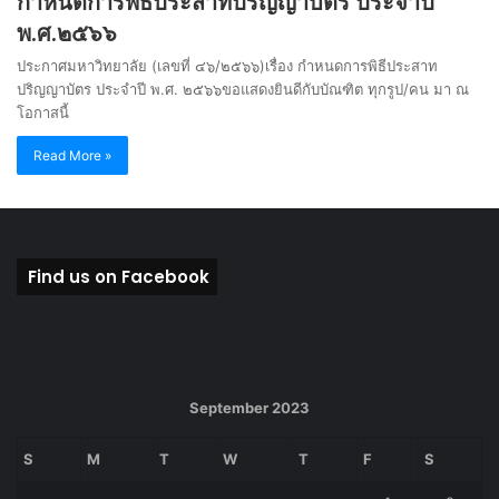
กำหนดการพิธีประสาทปริญญาบัตร ประจำปี
พ.ศ.๒๕๖๖
ประกาศมหาวิทยาลัย (เลขที่ ๔๖/๒๕๖๖)เรื่อง กำหนดการพิธีประสาท
ปริญญาบัตร ประจำปี พ.ศ. ๒๕๖๖ขอแสดงยินดีกับบัณฑิต ทุกรูป/คน มา ณ
โอกาสนี้
Read More »
Find us on Facebook
September 2023
S
M
T
W
T
F
S