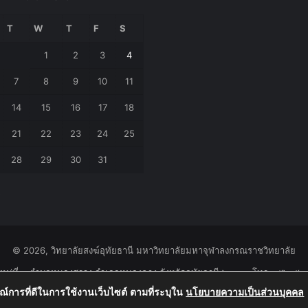
T
W
T
F
S
1
2
3
4
7
8
9
10
11
14
15
16
17
18
21
22
23
24
25
28
29
30
31
»
© 2026, วิทยาลัยสงฆ์อุทัยธานี มหาวิทยาลัยมหาจุฬาลงกรณราชวิทยาลัย
หมู่ที่ ๑ ตำบลหนองสรวง อำเภอหนองฉาง จังหวัดอุทัยธานี ๖๑๑๑๐ โทร.๐๕๖-๕
รณ์การที่ดีในการใช้งานเว็บไซต์ ตามที่ระบุใน
นโยบายความเป็นส่วนบุคคล