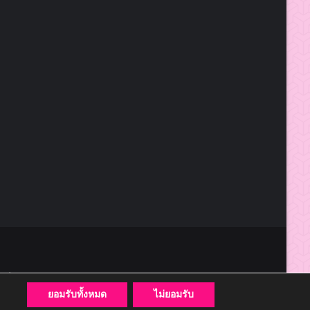
๓๑๑๒๐
ยอมรับทั้งหมด
ไม่ยอมรับ