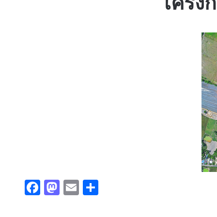
โครงกา
F
M
E
S
a
a
m
h