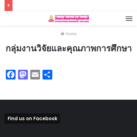
Home
กลุ่มงานวิจัยและคุณภาพการศึกษา
F
M
E
S
a
a
m
h
c
st
ai
ar
e
o
l
e
b
d
Find us on Facebook
o
o
o
n