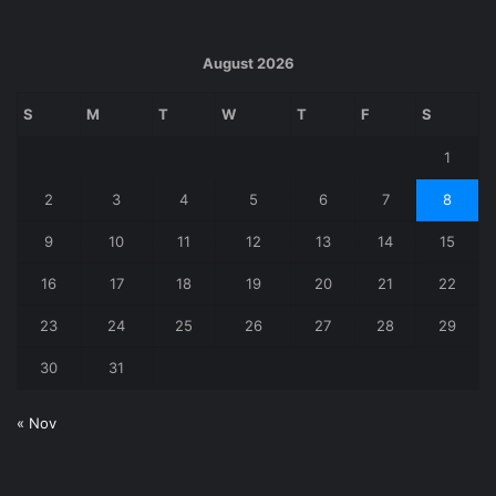
k
August 2026
S
M
T
W
T
F
S
1
2
3
4
5
6
7
8
9
10
11
12
13
14
15
16
17
18
19
20
21
22
23
24
25
26
27
28
29
30
31
« Nov