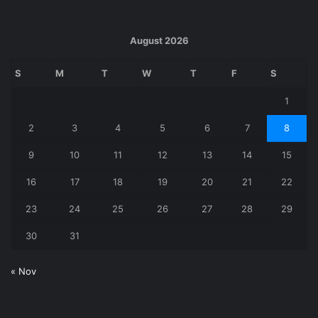
k
August 2026
S
M
T
W
T
F
S
1
2
3
4
5
6
7
8
9
10
11
12
13
14
15
16
17
18
19
20
21
22
23
24
25
26
27
28
29
30
31
« Nov