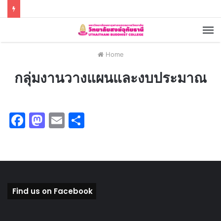
Home
กลุ่มงานวางแผนและงบประมาณ
F
M
E
S
a
a
m
h
c
st
ai
ar
e
o
l
e
b
d
Find us on Facebook
o
o
o
n