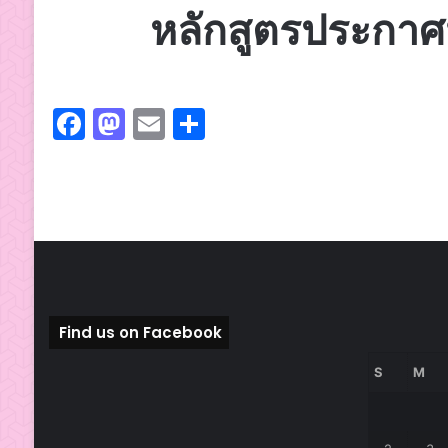
หลักสูตรประกาศ
F
M
E
S
a
a
m
h
c
st
ai
ar
e
o
l
e
b
d
o
o
o
n
Find us on Facebook
k
S
M