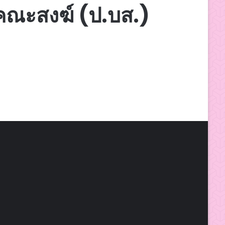
คณะสงฆ์ (ป.บส.)