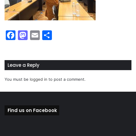
F
M
E
S
a
a
m
h
c
st
ai
ar
e
o
l
e
Leave a Reply
b
d
You must be
logged in
to post a comment.
o
o
o
n
k
Find us on Facebook