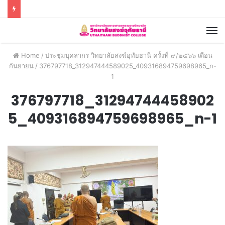
Home
/
ประชุมบุคลากร วิทยาลัยสงฆ์อุทัยธานี ครั้งที่ ๙/๒๕๖๖ เดือน
กันยายน
/
376797718_312947444589025_409316894759698965_n-
1
376797718_31294744458902
5_409316894759698965_n-1