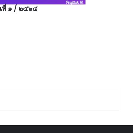
ที่ ๑ / ๒๕๖๔