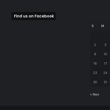
k
Find us on Facebook
S
M
2
3
9
10
16
17
23
24
30
31
« Nov