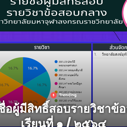
Trending
่อผู้มีสิทธิ์สอบรายวิชาข
เรียนที่ ๑ / ๒๕๖๔