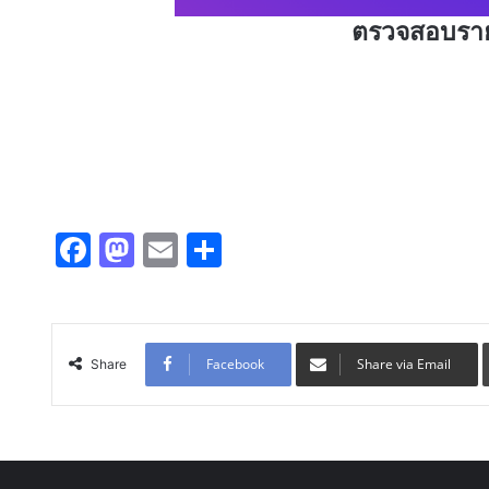
ตรวจสอบรายช
F
M
E
S
a
a
m
h
c
st
ai
ar
e
o
l
e
Facebook
Share via Email
Share
b
d
o
o
o
n