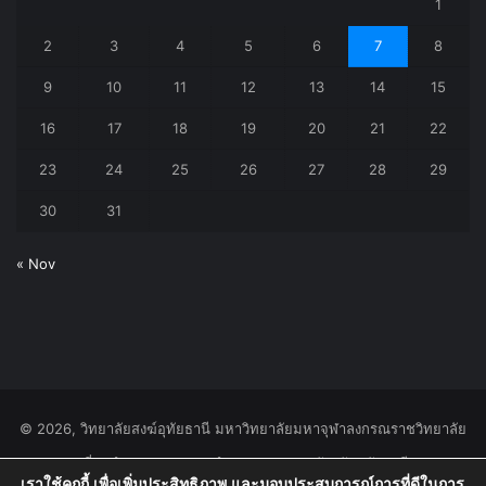
1
2
3
4
5
6
7
8
9
10
11
12
13
14
15
16
17
18
19
20
21
22
23
24
25
26
27
28
29
30
31
« Nov
© 2026, วิทยาลัยสงฆ์อุทัยธานี มหาวิทยาลัยมหาจุฬาลงกรณราชวิทยาลัย
๑๑๔ หมู่ที่ ๑ ตำบลหนองสรวง อำเภอหนองฉาง จังหวัดอุทัยธานี ๖๑๑๑๐
เราใช้คุกกี้ เพื่อเพิ่มประสิทธิภาพ และมอบประสบการณ์การที่ดีในการ